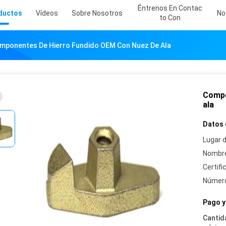
Éntrenos En Contac
ductos
Vídeos
Sobre Nosotros
No
To Con
mponentes De Hierro Fundido OEM Con Nuez De Ala
Compo
ala
Datos 
Lugar d
Nombre
Certifi
Número
Pago y
Cantid