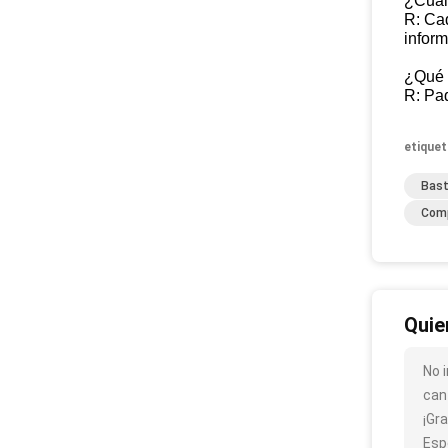
¿Cuál 
R: Cad
infor
¿Qué 
R: Pa
etiquet
Bast
Comp
Quie
No 
cant
¡Gra
Esp