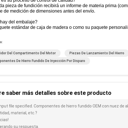
es su proceso de control de calidad?
a pieza de fundición recibirá un informe de materia prima (com
me de medición de dimensiones antes del envío.
hay del embalaje?
quete estándar de caja de madera o como su paquete personal
a:
idor Del Compartimento Del Motor
Piezas De Lanzamiento Del Hierro
onentes De Hierro Fundido De Inyección Por Disparo
re saber más detalles sobre este producto
input file specified. Componentes de hierro fundido OEM con nuez de 
idad, material, etc.?
cias!
erando su respuesta.