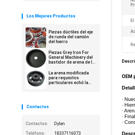
N
P
Los Mejores Productos
El
Ac
Piezas dúctiles del eje
de rueda del camión
del hierro
Re
Piezas Grey Iron For
General Machinery del
Descri
bastidor de arena de la
resina del OEM
La arena modificada
OEM p
para requisitos
particulares echó la
polea de las piezas
Detall
para las máquinas
agrícolas
· Nuec
· Hier
Contactos
· Are
· Fina
· Con
Contactos:
Dylan
Teléfono:
18337116073
Descr