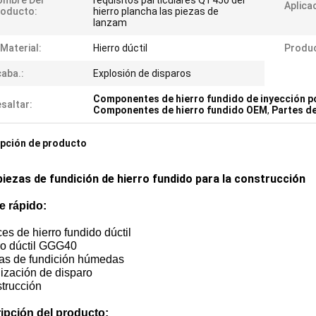
ombre Del
requisitos particulares QT450 del
Aplica
roducto:
hierro plancha las piezas de
lanzam
 Material:
Hierro dúctil
Produc
aba.:
Explosión de disparos
Componentes de hierro fundido de inyección p
saltar:
Componentes de hierro fundido OEM
,
Partes de
pción de producto
iezas de fundición de hierro fundido para la construcción
e rápido:
es de hierro fundido dúctil
ro dúctil GGG40
nas de fundición húmedas
lización de disparo
strucción
ipción del producto: