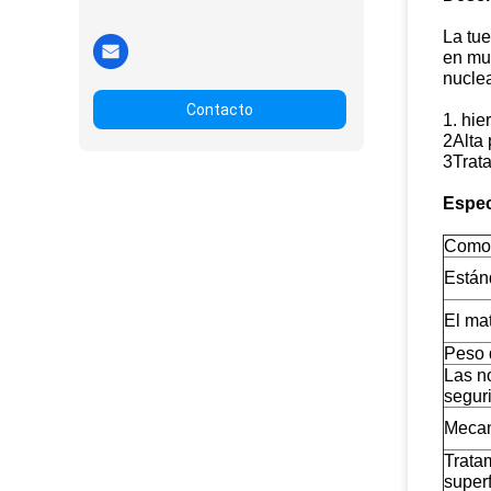
La tue
en muc
nuclea
Contacto
1. hie
2Alta 
3Trata
Espec
Como
Están
El mat
Peso 
Las n
segur
Meca
Trata
superf