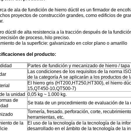
rca de ala de fundición de hierro dúctil es un firmador de encofr
hos proyectos de construcción grandes, como edificios de gran 
r.
rro dúctil de alta resistencia a la tracción después de la fundici
precisión de proceso, hilo preciso.
miento de la superficie: galvanizado en color plano o amarillo
ificaciones del producto:
didad
Partes de fundición y mecanizado de hierro / tap
Las condiciones de los requisitos de la norma ISO
dar
de la categoría A se aplicarán a los productos de l
El hierro gris (HT200,HT250,HT300), el hierro dú
erial
15,QT450-10,QT500-7)
de la unidad
0,05 kg ~ 1.000 kg.
ormas de
Se trata de un procedimiento de evaluación de la 
idad
Tornería, fresado, perforación, corte, recubrimient
nizado
herramientas, etc.
miento de la
El uso de la tecnología de la tecnología de la inf
icie
desarrollado en el ámbito de la tecnología de la i