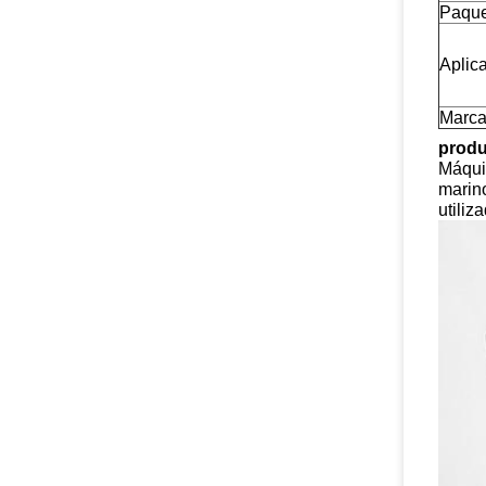
Paque
Aplic
Marca
produ
Máqui
marino
utiliz