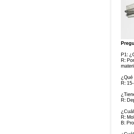
Pregu
P1: ¿
R: Por
materi
¿Qué 
R: 15-
¿Tien
R: Dep
¿Cuál
R: Mo
B: Pr