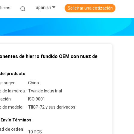
Spanish
ticias
Solicitar una cotización
nentes de hierro fundido OEM con nuez de
del producto:
e origen:
China.
 de la marca:
Twinkle Industrial
cación:
ISO 9001
 de modelo:
TIICP-72 y sus derivados
 Envío Términos:
ad de orden
10 PCS