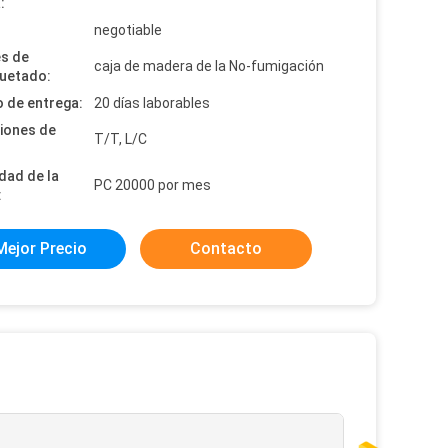
:
:
negotiable
es de
caja de madera de la No-fumigación
uetado:
 de entrega:
20 días laborables
iones de
T/T, L/C
dad de la
PC 20000 por mes
:
Mejor Precio
Contacto