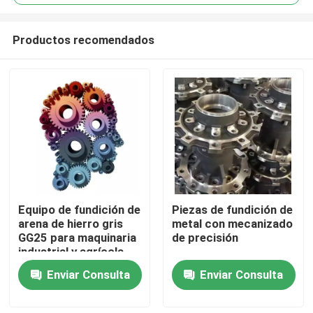
Productos recomendados
Equipo de fundición de
Piezas de fundición de
Hogar
arena de hierro gris
metal con mecanizado
GG25 para maquinaria
de precisión
industrial y agrícola
Productos
Enviar Consulta
Enviar Consulta
Vídeos