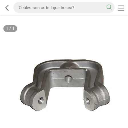
1
/
1