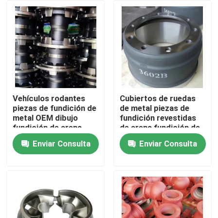
Sobre nosotros
Viaje de la fábrica
Control de calidad
Vehículos rodantes
Cubiertos de ruedas
piezas de fundición de
de metal piezas de
metal OEM dibujo
fundición revestidas
Éntrenos en contacto con
fundición de arena
de arena fundición de
hierro dúctil
Enviar Consulta
Enviar Consulta
Noticias
Pida una cita
Piezas de lanzamiento del metal