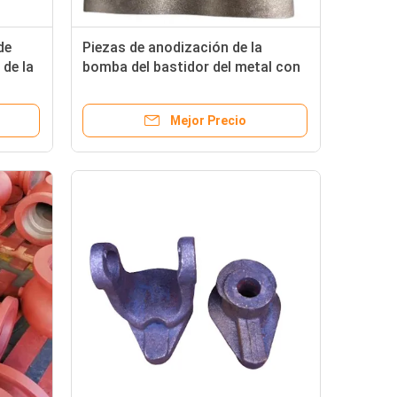
de
Piezas de anodización de la
de la
bomba del bastidor del metal con
formato de la caja del cartón y del
l
dibujo del cad
Mejor Precio