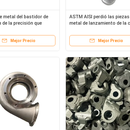
e metal del bastidor de
ASTM AISI perdió las piezas
n de la precisión que
metal de lanzamiento de la 
piezas de lanzamiento de
que normalizaban el tratam
sión de acero
térmico
Mejor Precio
Mejor Precio