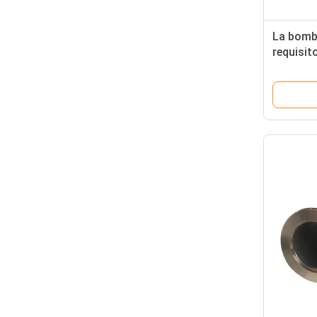
La bomb
requisit
bastidor
alumini