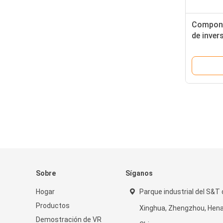
Compone
de inver
bastidor
del OEM 
agrícola
Sobre
Síganos
Hogar
Parque industrial del S&T
Productos
Xinghua, Zhengzhou, Hena
Demostración de VR