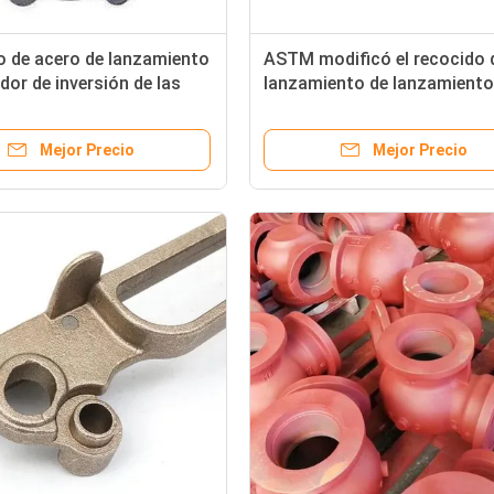
o de acero de lanzamiento
ASTM modificó el recocido 
idor de inversión de las
lanzamiento de lanzamiento 
5 del metal del OEM para
precisión para requisitos
ponentes de la máquina
particulares de las piezas de
Mejor Precio
Mejor Precio
metal