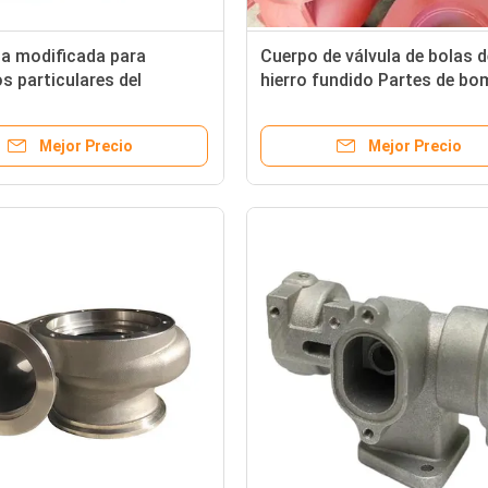
a modificada para
Cuerpo de válvula de bolas d
os particulares del
hierro fundido Partes de b
 del metal parte el
de fundición metálicas para 
o como tamaño y peso
industria de las válvulas y 
Mejor Precio
Mejor Precio