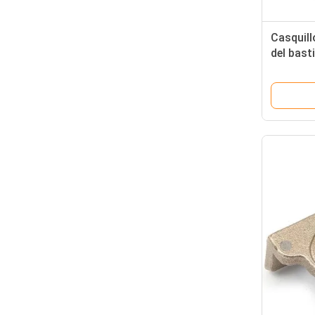
Casquill
del bast
partes 4
los com