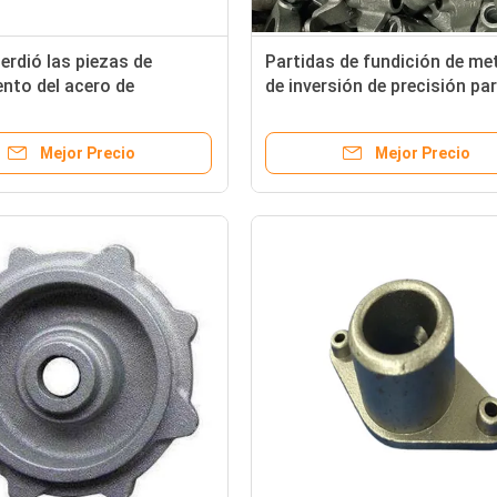
erdió las piezas de
Partidas de fundición de me
nto del acero de
de inversión de precisión pa
nto de inversión de las
maquinaria industrial
e la cera para la
Mejor Precio
Mejor Precio
ia de la irrigación