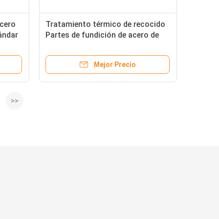
acero
Tratamiento térmico de recocido
ándar
Partes de fundición de acero de
aleación Proceso de fundición de
precisión
Mejor Precio
>>