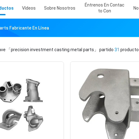
Éntrenos En Contac
ductos
Vídeos
Sobre Nosotros
No
To Con
arts Fabricante En Línea
lave
「precision investment casting metal parts」
partido
31
producto