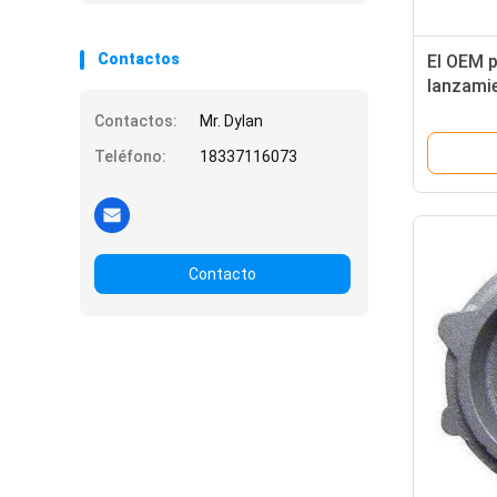
Contactos
El OEM p
lanzamie
lanzamie
Contactos:
Mr. Dylan
piezas d
Teléfono:
18337116073
maquinar
Contacto