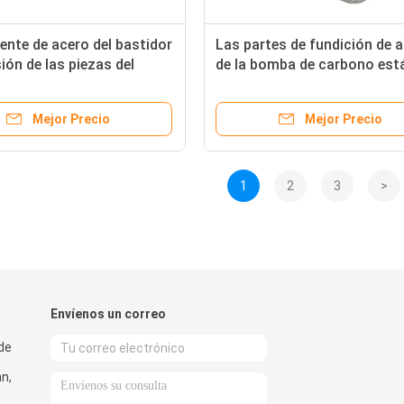
nte de acero del bastidor
Las partes de fundición de 
sión de las piezas del
de la bomba de carbono est
 de inversión de la bomba
para el pulido de máquinas
para la maquinaria
Mejor Precio
Mejor Precio
1
2
3
>
Envíenos un correo
 de
n,